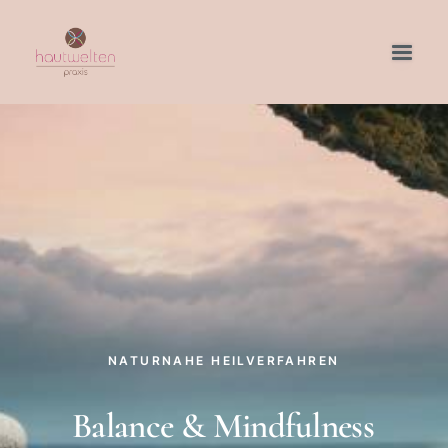
Start
Über uns
Dermatologie
Naturnahe Heilverfahren
Special Treatments
Podologie
Kontakt
Karriere
info@hautwelten.de
04207 - 699 805
NATURNAHE
HEILVERFAHREN
Balance
&
Mindfulness